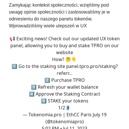
Zamykając kontekst społeczności, wzięliśmy pod
uwagę opinie społeczności i zastosowaliśmy je w
odniesieniu do naszego panelu tokenów.
Wprowadziliśmy wiele ulepszeń w UX
📢 Exciting news! Check out our updated UX token
panel, allowing you to buy and stake TPRO on our
website
How? 🤔👇
1️⃣ Go to the staking site
panel.tpro.pro/staking?
referr…
2️⃣ Purchase TPRO
3️⃣ Refresh your wallet balance
4️⃣ Approve the Staking Contract
5️⃣ STAKE your tokens
1/2🧵
— Tokenomia.pro | EthCC Paris July 19
(@tokenomiapro)
5:02 PM • Jul 11, 2023