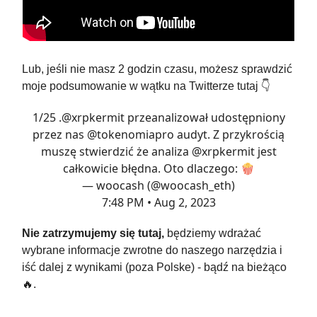
Lub, jeśli nie masz 2 godzin czasu, możesz sprawdzić
moje podsumowanie w wątku na Twitterze tutaj 👇️
1/25 .
@xrpkermit
przeanalizował udostępniony
przez nas
@tokenomiapro
audyt. Z przykrością
muszę stwierdzić że analiza
@xrpkermit
jest
całkowicie błędna. Oto dlaczego: 🍿
— woocash (@woocash_eth)
7:48 PM • Aug 2, 2023
Nie zatrzymujemy się tutaj,
będziemy wdrażać
wybrane informacje zwrotne do naszego narzędzia i
iść dalej z wynikami (poza Polske) - bądź na bieżąco
🔥.