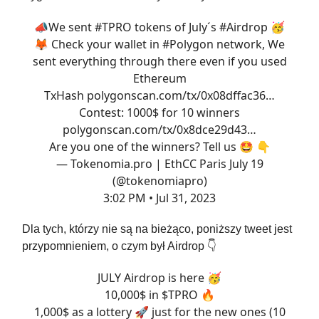
📣We sent
#TPRO
tokens of July´s
#Airdrop
🥳
🦊 Check your wallet in
#Polygon
network, We
sent everything through there even if you used
Ethereum
TxHash
polygonscan.com/tx/0x08dffac36…
Contest: 1000$ for 10 winners
polygonscan.com/tx/0x8dce29d43…
Are you one of the winners? Tell us 🤩 👇
— Tokenomia.pro | EthCC Paris July 19
(@tokenomiapro)
3:02 PM • Jul 31, 2023
Dla tych, którzy nie są na bieżąco, poniższy tweet jest
przypomnieniem, o czym był Airdrop 👇️
JULY Airdrop is here 🥳
10,000$ in $TPRO 🔥
1,000$ as a lottery 🚀 just for the new ones (10