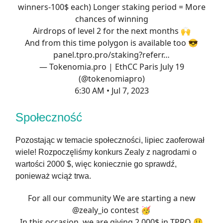
winners-100$ each) Longer staking period = More
chances of winning
Airdrops of level 2 for the next months 🙌
And from this time polygon is available too 😎
panel.tpro.pro/staking?referr…
— Tokenomia.pro | EthCC Paris July 19
(@tokenomiapro)
6:30 AM • Jul 7, 2023
Społeczność
Pozostając w temacie społeczności, lipiec zaoferował
wiele! Rozpoczęliśmy konkurs Zealy z nagrodami o
wartości 2000 $, więc koniecznie go sprawdź,
ponieważ wciąż trwa.
For all our community We are starting a new
@zealy_io
contest 🥳
In this occasion, we are giving 2,000$ in TPRO 🤑