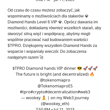
Od czasu do czasu możesz zobaczyć, jak
wspominamy o możliwościach dla stakerów 💎
Diamond Hands Level 6 VIP 💎. Oprócz dawania im
możliwości, dokładamy również wszelkich starań, aby
stworzyć silną więź i współpracę, abyśmy mogli
wspólnie pracować nad budowaniem wartości
$TPRO. Dziękujemy wszystkim Diamond Hands za
wsparcie i wspaniały wieczór. Do zobaczenia
następnym razem 🚀
$TPRO Diamond hands VIP dinner 😎 🚀🚀🚀
The future is bright (and decentralized) 🔥
@tokenomiapro
@TokenomiaproES
#tpro
#crypto
#decentralization
#web3
— wookey 🧘 | on my Web3 journey
(@wookey_eth)
7:50 PM • Jul 21, 2023